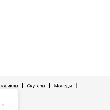
тоциклы
|
Скутеры
|
Мопеды
|
ургов 89
 и
-90