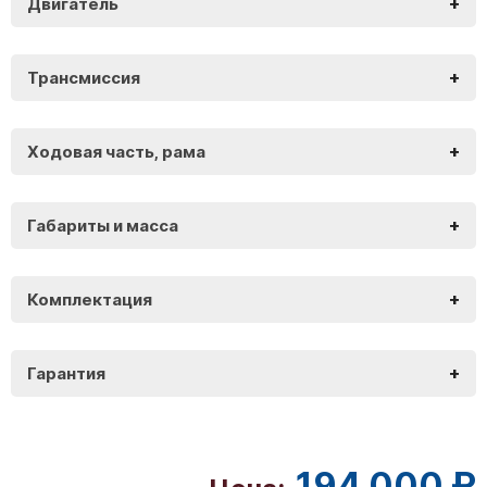
+
Двигатель
Gladiator F200
+
Трансмиссия
Gladiator F200
+
Ходовая часть, рама
Gladiator F200
+
Габариты и масса
Gladiator F200
+
Комплектация
Gladiator F200
+
Гарантия
Gladiator F200
194 000 ₽