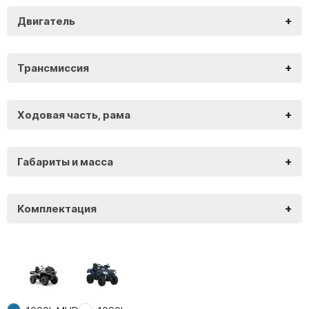
+
Двигатель
Loncin XWolf 1000L MUD
+
Трансмиссия
Loncin XWolf 1000L MUD
+
Ходовая часть, рама
Loncin XWolf 1000L MUD
+
Габариты и масса
Loncin XWolf 1000L MUD
+
Комплектация
Loncin XWolf 1000L MUD