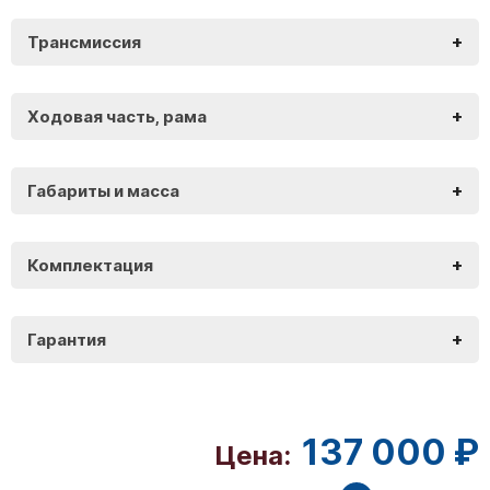
+
Трансмиссия
Motomir Nordwing
+
Ходовая часть, рама
Motomir Nordwing
+
Габариты и масса
Motomir Nordwing
+
Комплектация
Motomir Nordwing
+
Гарантия
Motomir Nordwing
137 000 ₽
Цена: