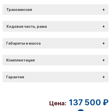
+
Трансмиссия
VMC Smart 3 170
+
Ходовая часть, рама
VMC Smart 3 170
+
Габариты и масса
VMC Smart 3 170
+
Комплектация
VMC Smart 3 170
+
Гарантия
VMC Smart 3 170
137 500 ₽
Цена: