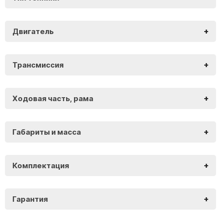
+
Двигатель
VMC Monster Plus 125
+
Трансмиссия
VMC Monster Plus 125
+
Ходовая часть, рама
VMC Monster Plus 125
+
Габариты и масса
VMC Monster Plus 125
+
Комплектация
VMC Monster Plus 125
+
Гарантия
VMC Monster Plus 125