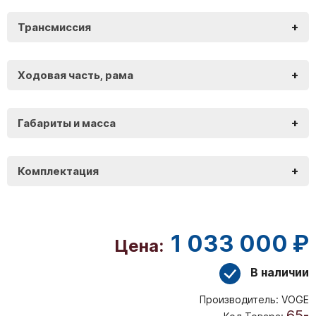
+
Трансмиссия
Voge DS900 X
+
Ходовая часть, рама
Voge DS900 X
+
Габариты и масса
Voge DS900 X
+
Комплектация
Voge DS900 X
1 033 000 ₽
Цена:
В наличии
Производитель:
VOGE
65-